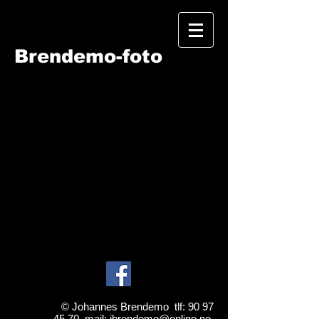
Brendemo-foto
Brendemo-foto
Heddalsveien 704
3677 notodden
©
Johannes Brendemo tlf:
90 97
45 70
mail:
jbrendemo@online.no